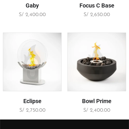
Gaby
Focus C Base
S/
2,400.00
S/
2,650.00
Eclipse
Bowl Prime
S/
2,750.00
S/
2,400.00