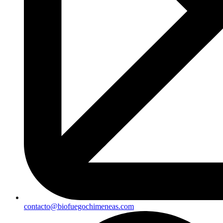
contacto@biofuegochimeneas.com